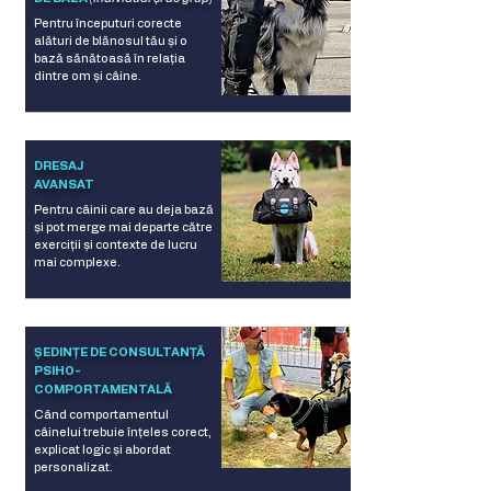
Pentru începuturi corecte
alături de blănosul tău și o
bază sănătoasă în relația
dintre om și câine.
DRESAJ
AVANSAT
Pentru câinii care au deja bază
și pot merge mai departe către
exerciții și contexte de lucru
mai complexe.
ȘEDINȚE DE CONSULTANȚĂ
PSIHO-
COMPORTAMENTALĂ
Când comportamentul
câinelui trebuie înțeles corect,
explicat logic și abordat
personalizat.