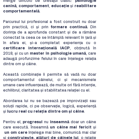
merge dincolo de dresajul clasic:
psihologie
canină
,
comportament
,
educație
și
reabilitare
comportamentală
.​
Parcursul lui profesional a fost construit nu doar
prin practică, ci și prin
formare continuă
. Din
dorința de a aprofunda constant și de a rămâne
conectat la ceea ce se întâmplă relevant în țară și
în afara ei, și-a completat experiența cu o
certificare internațională IACP
, obținută în
2018, și cu un
master în psihologie umană
, care
adaugă profunzime felului în care înțelege relația
dintre om și câine.
Această combinație îi permite să vadă nu doar
comportamentul câinelui, ci și mecanismele
umane care influențează, de multe ori fără intenție,
echilibrul, claritatea și stabilitatea relației cu el.
Abordarea lui nu se bazează pe improvizații sau
soluții rapide, ci pe observație, logică, experiență
și
lucru real cu relația dintre om și câine
.
Pentru el,
progresul
nu
înseamnă
doar un câine
care execută. Înseamnă
un câine mai fericit
și
un om care
înțelege mai bine, comunică mai clar
și
construiește, alături de câinele lui
, o relație