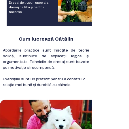
Dresaj de trucuri speciale,
dresaj de film și pentru
reclame
Cum lucrează Cătălin
Abordările practice sunt însoțite de teorie
solidă, susținute de explicații logice și
argumentate. Tehnicile de dresaj sunt bazate
pe motivație și recompensă.
Exercițiile sunt un pretext pentru a construi o
relație mai bună și durabilă cu câinele.