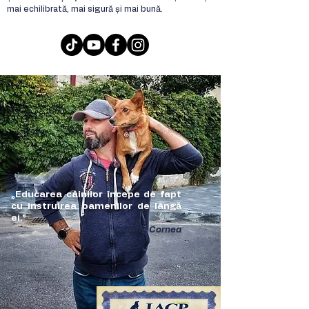
mai echilibrată, mai sigură și mai bună.
„Educarea câinilor începe de fapt
cu instruirea oamenilor de lângă
ei.”​​
​Cătălin Cornea