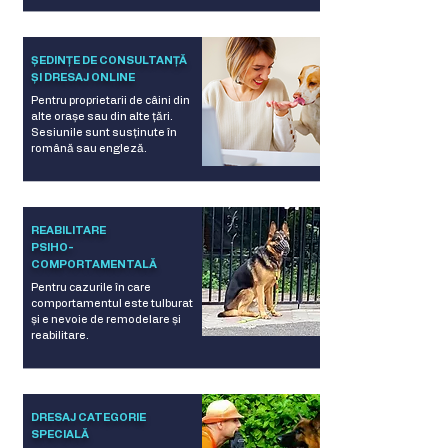
ȘEDINȚE DE CONSULTANȚĂ
ȘI DRESAJ ONLINE
Pentru proprietarii de câini din
alte orașe sau din alte țări.
Sesiunile sunt susținute în
română sau engleză.
REABILITARE
PSIHO-
COMPORTAMENTALĂ
Pentru cazurile în care
comportamentul este tulburat
și e nevoie de remodelare și
reabilitare.
DRESAJ CATEGORIE
SPECIALĂ