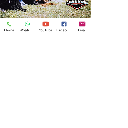
Mai multe detalii în
curând.
Phone
WhatsApp
YouTube
Facebook
Email
TeamDog
Proiectele sociale Cătălin Cornea
MAI MULTE DIRECȚII.
ACEEAȘI FILOZOFIE.
Dincolo de lucrul direct cu oamenii și câinii lor,
Cătălin Cornea dezvoltă
proiecte care duc mai
departe aceeași convingere:
relația corectă
dintre om și câine
poate educa, poate susține și
poate schimba vieți
. Aceste proiecte poartă
numele
TeamDog
.