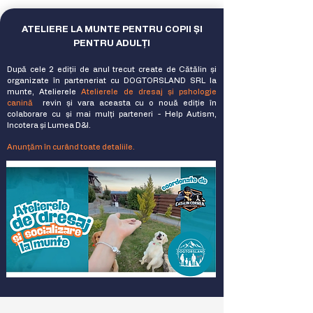
ATELIERE LA MUNTE PENTRU COPII ȘI
PENTRU ADULȚI
După cele 2 ediții de anul trecut create de Cătălin și
organizate în parteneriat cu DOGTORSLAND SRL
la
munte, Atelierele
Atelierele de dresaj și pshologie
canină
revin și vara aceasta cu o nouă ediție în
colaborare cu și mai mulți parteneri - Help Autism,
Incotera și Lumea D&I.
Anunțăm în curând toate detaliile.